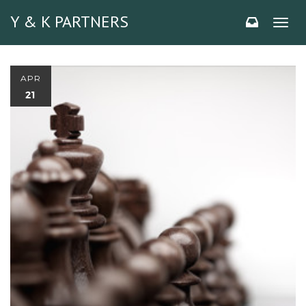
Y & K PARTNERS
Toggl
naviga
APR
21