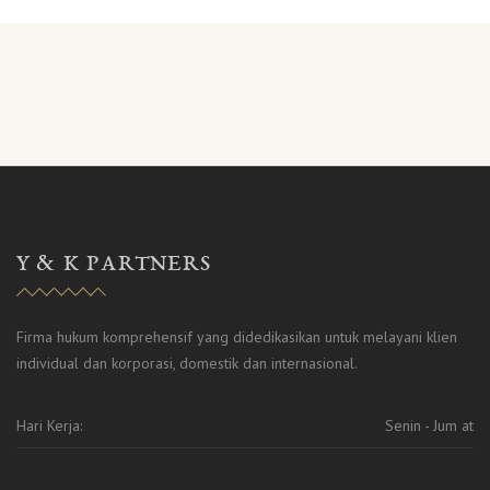
Y & K PARTNERS
Firma hukum komprehensif yang didedikasikan untuk melayani klien
individual dan korporasi, domestik dan internasional.
Hari Kerja:
Senin - Jum at