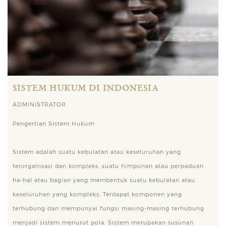
SISTEM HUKUM DI INDONESIA
ADMINISTRATOR
Pengertian Sistem Hukum
Sistem adalah suatu kebulatan atau keseluruhan yang
terorganisasi dan kompleks, suatu himpunan atau perpaduan
ha-hal atau bagian yang membentuk suatu kebulatan atau
keseluruhan yang kompleks. Terdapat komponen yang
terhubung dan mempunyai fungsi masing-masing terhubung
menjadi sistem menurut pola. Sistem merupakan susunan